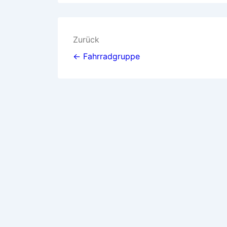
Beitragsnavigation
Zurück
← Fahrradgruppe