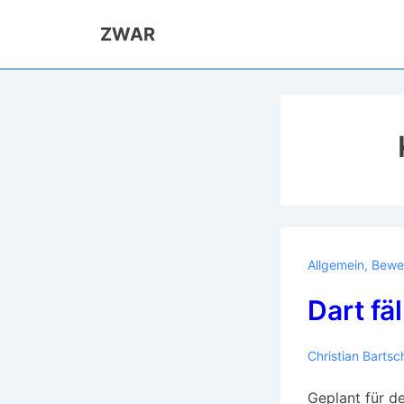
↓
ZWAR
Zum
Inhalt
Allgemein
,
Bewe
Dart fäl
Christian Bartsc
Geplant für d